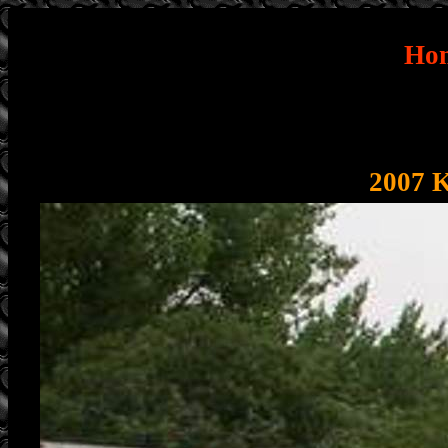
Ho
2007 K